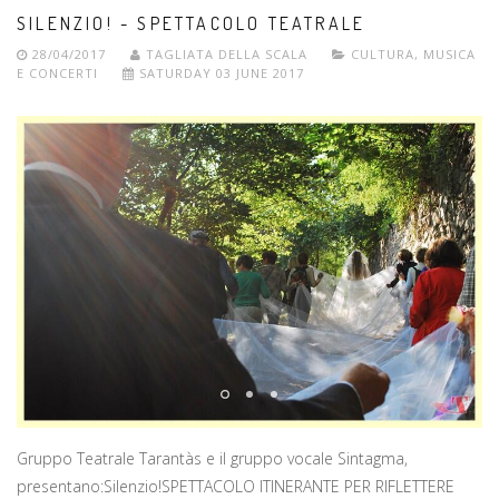
SILENZIO! - SPETTACOLO TEATRALE
28/04/2017
TAGLIATA DELLA SCALA
CULTURA
,
MUSICA
E CONCERTI
SATURDAY 03 JUNE 2017
Gruppo Teatrale Tarantàs e il gruppo vocale Sintagma,
presentano:Silenzio!SPETTACOLO ITINERANTE PER RIFLETTERE