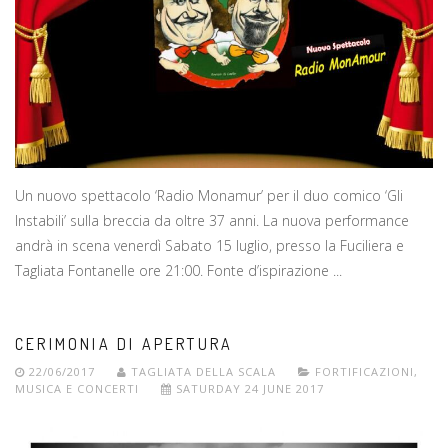
Un nuovo spettacolo ‘Radio Monamur’ per il duo comico ‘Gli
Instabili’ sulla breccia da oltre 37 anni. La nuova performance
andrà in scena venerdì Sabato 15 luglio, presso la Fuciliera e
Tagliata Fontanelle ore 21:00. Fonte d’ispirazione ...
CERIMONIA DI APERTURA
22/06/2017
TAGLIATA DELLA SCALA
FORTIFICAZIONI
,
MUSICA E CONCERTI
SATURDAY 24 JUNE 2017