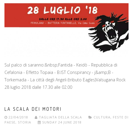
Sul palco di saranno:&nbsp;Fantida - Keidò - Repubblica di
Cefalonia - Effetto Topaia - B.IST Conspirancy - j&amp;B -
Torkemada - La città degli Angeli (tributo Eagles)Valsugana Rock
28 luglio 2018 dalle 17.30 alle 02.00
LA SCALA DEI MOTORI
22/04/2018
TAGLIATA DELLA SCALA
CULTURA
,
FESTE DI
PAESE
,
STORIA
SUNDAY 24 JUNE 2018