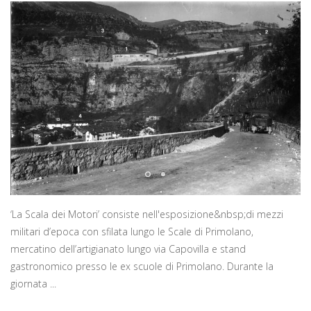
‘La Scala dei Motori’ consiste nell'esposizione&nbsp;di mezzi
militari d’epoca con sfilata lungo le Scale di Primolano,
mercatino dell’artigianato lungo via Capovilla e stand
gastronomico presso le ex scuole di Primolano. Durante la
giornata ...