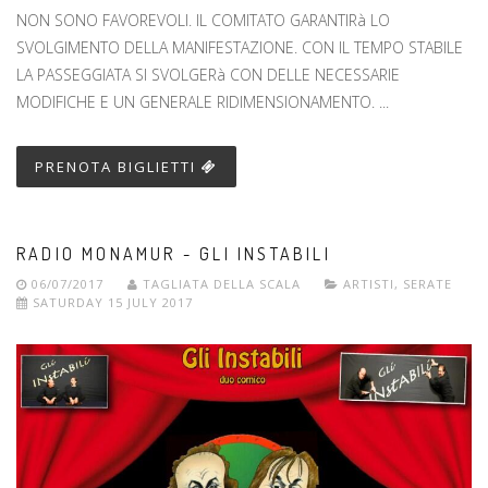
NON SONO FAVOREVOLI. IL COMITATO GARANTIRà LO
SVOLGIMENTO DELLA MANIFESTAZIONE. CON IL TEMPO STABILE
LA PASSEGGIATA SI SVOLGERà CON DELLE NECESSARIE
MODIFICHE E UN GENERALE RIDIMENSIONAMENTO. ...
PRENOTA BIGLIETTI
RADIO MONAMUR - GLI INSTABILI
06/07/2017
TAGLIATA DELLA SCALA
ARTISTI
,
SERATE
SATURDAY 15 JULY 2017