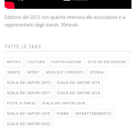
Edizione del 2013, con qualche intervista alle associazioni e ai
rappresentanti degli stands. 30minuti.
TUTTE LE TAGS
ARTISTI
CULTURA
FORTIFICAZIONI
GITE ED ESCURSIONI
SERATE
SPORT
MUSICA E CONCERTI
STORIA
SCALA DEI SAPORI 2015
SCALA DEI SAPORI 2016
SCALA DEI SAPORI 2017
SCALA DEI SAPORI 2014
FESTE DI PAESE
SCALA DEI SAPORI 2018
SCALA DEI SAPORI 2019
STAND
INTRATTENIMENTO
SCALA DEI SAPORI 2022