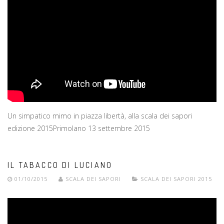
Un simpatico mimo in piazza libertà, alla scala dei sapori
edizione 2015Primolano 13 settembre 2015
IL TABACCO DI LUCIANO
01/10/2015
SCALA DEI SAPORI
SCALA DEI SAPORI 2015