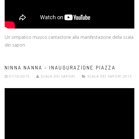
Un simpatico musico cantastorie alla manifestazione della scala
dei sapori.
NINNA NANNA - INAUGURAZIONE PIAZZA
01/10/2015
SCALA DEI SAPORI
SCALA DEI SAPORI 2015