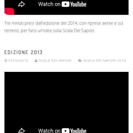
Tre minuti presi dall'edizione del 2014, con riprese aeree e sul
terreno, per farsi un'idea sulla Scala Dei Sapori.
EDIZIONE 2013
01/10/2013
SCALA DEI SAPORI
SCALA DEI SAPORI 2014