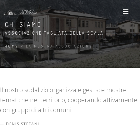
CHI SIAMO
ASSOCIAZIONE TAGLIATA DELLA SCALA
HOME
/
LA NOSTRA ASSOCIAZIONE
Il nostro sodalizio organizza e gestisce mostre
tematiche nel territorio, cooperando attivamente
con gruppi di altri comuni.
DENIS STEFANI