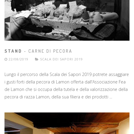
STAND
- CARNE DI PECORA
22/08/2019
SCALA DEI SAPORI 2019
Lungo il percorso della Scala dei Sapori 2019 potrete assaggiare
i gusti forti della pecora di Lamon offerta dall'Associazione Fea
de Lamon che si occupa della tutela e della valorizzazione della
pecora di razza Lamon, della sua filiera e dei prodotti ...