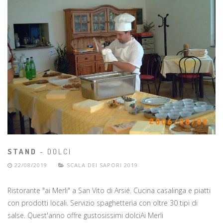
STAND
- DOLCI
22/08/2019
SCALA DEI SAPORI 2019
Ristorante "ai Merli" a San Vito di Arsié. Cucina casalinga e piatti
con prodotti locali. Servizio spaghetteria con oltre 30 tipi di
salse. Quest'anno offre gustosissimi dolciAi Merli